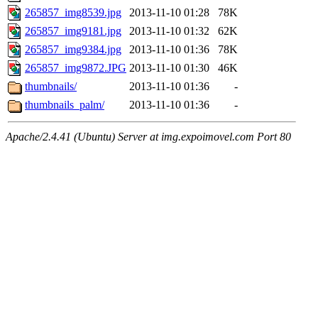
265857_img8539.jpg
2013-11-10 01:28
78K
265857_img9181.jpg
2013-11-10 01:32
62K
265857_img9384.jpg
2013-11-10 01:36
78K
265857_img9872.JPG
2013-11-10 01:30
46K
thumbnails/
2013-11-10 01:36
-
thumbnails_palm/
2013-11-10 01:36
-
Apache/2.4.41 (Ubuntu) Server at img.expoimovel.com Port 80