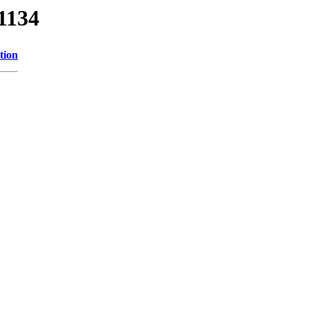
/1134
tion