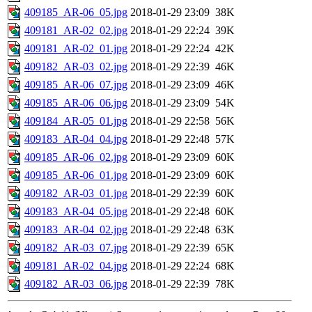
409185_AR-06_05.jpg
2018-01-29 23:09
38K
409181_AR-02_02.jpg
2018-01-29 22:24
39K
409181_AR-02_01.jpg
2018-01-29 22:24
42K
409182_AR-03_02.jpg
2018-01-29 22:39
46K
409185_AR-06_07.jpg
2018-01-29 23:09
46K
409185_AR-06_06.jpg
2018-01-29 23:09
54K
409184_AR-05_01.jpg
2018-01-29 22:58
56K
409183_AR-04_04.jpg
2018-01-29 22:48
57K
409185_AR-06_02.jpg
2018-01-29 23:09
60K
409185_AR-06_01.jpg
2018-01-29 23:09
60K
409182_AR-03_01.jpg
2018-01-29 22:39
60K
409183_AR-04_05.jpg
2018-01-29 22:48
60K
409183_AR-04_02.jpg
2018-01-29 22:48
63K
409182_AR-03_07.jpg
2018-01-29 22:39
65K
409181_AR-02_04.jpg
2018-01-29 22:24
68K
409182_AR-03_06.jpg
2018-01-29 22:39
78K