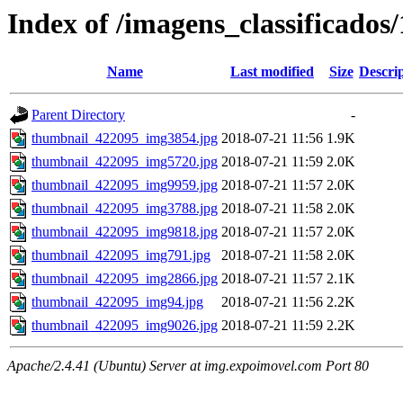
Index of /imagens_classificados
Name
Last modified
Size
Descri
Parent Directory
-
thumbnail_422095_img3854.jpg
2018-07-21 11:56
1.9K
thumbnail_422095_img5720.jpg
2018-07-21 11:59
2.0K
thumbnail_422095_img9959.jpg
2018-07-21 11:57
2.0K
thumbnail_422095_img3788.jpg
2018-07-21 11:58
2.0K
thumbnail_422095_img9818.jpg
2018-07-21 11:57
2.0K
thumbnail_422095_img791.jpg
2018-07-21 11:58
2.0K
thumbnail_422095_img2866.jpg
2018-07-21 11:57
2.1K
thumbnail_422095_img94.jpg
2018-07-21 11:56
2.2K
thumbnail_422095_img9026.jpg
2018-07-21 11:59
2.2K
Apache/2.4.41 (Ubuntu) Server at img.expoimovel.com Port 80