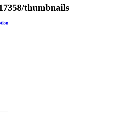
/17358/thumbnails
ption