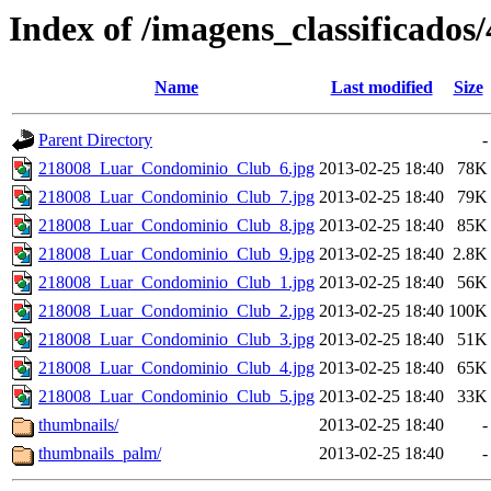
Index of /imagens_classificados
Name
Last modified
Size
Parent Directory
-
218008_Luar_Condominio_Club_6.jpg
2013-02-25 18:40
78K
218008_Luar_Condominio_Club_7.jpg
2013-02-25 18:40
79K
218008_Luar_Condominio_Club_8.jpg
2013-02-25 18:40
85K
218008_Luar_Condominio_Club_9.jpg
2013-02-25 18:40
2.8K
218008_Luar_Condominio_Club_1.jpg
2013-02-25 18:40
56K
218008_Luar_Condominio_Club_2.jpg
2013-02-25 18:40
100K
218008_Luar_Condominio_Club_3.jpg
2013-02-25 18:40
51K
218008_Luar_Condominio_Club_4.jpg
2013-02-25 18:40
65K
218008_Luar_Condominio_Club_5.jpg
2013-02-25 18:40
33K
thumbnails/
2013-02-25 18:40
-
thumbnails_palm/
2013-02-25 18:40
-